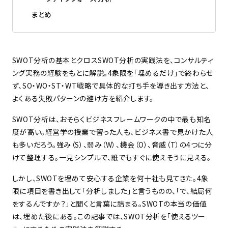
まとめ
SWOT分析の基本とクロスSWOT分析の実践法を、コンサルティ
ング実務の経験をもとに解説。4象限を「埋めるだけ」で終わらせ
ず、SO・WO・ST・WT戦略で具体的な打ち手を導き出す方法と、
よくある失敗パターンの避け方を紹介します。
SWOT分析は、おそらくビジネスフレームワークの中で最も知名
度が高い。経営学の授業で習った人も、ビジネス書で見かけた人
も多いだろう。強み（S）、弱み（W）、機会（O）、脅威（T）の4つに分
けて整理する。一見シンプルで、誰でもすぐに使えそうに見える。
しかし、SWOTを埋めて安心する企業を何十社も見てきた。4象
限に項目を書き出して「分析しました」と言うものの、「で、結局何
をするんですか？」と聞くと言葉に詰まる。SWOTの本当の価値
は、埋めた後にある。この記事では、SWOT分析を「使えるツー