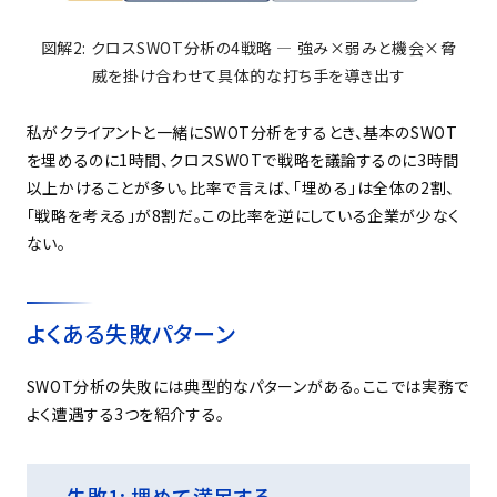
図解
2:
クロス
SWOT
分析の
4
戦略
―
強み
×
弱みと機会
×
脅
威を掛け合わせて具体的な打ち手を導き出す
私がクライアントと一緒にSWOT分析をするとき、基本のSWOT
を埋めるのに1時間、クロスSWOTで戦略を議論するのに3時間
以上かけることが多い。比率で言えば、「埋める」は全体の2割、
「戦略を考える」が8割だ。この比率を逆にしている企業が少なく
ない。
よくある失敗パターン
SWOT分析の失敗には典型的なパターンがある。ここでは実務で
よく遭遇する3つを紹介する。
失敗1: 埋めて満足する