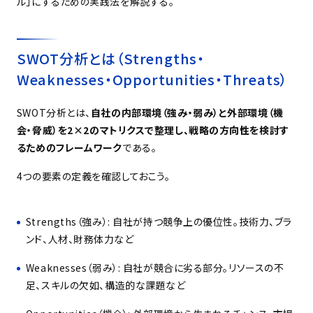
ル」にするための実践法を解説する。
SWOT分析とは（Strengths・
Weaknesses・Opportunities・Threats）
SWOT分析とは、
自社の内部環境（強み・弱み）と外部環境（機
会・脅威）を
2×2
のマトリクスで整理し、戦略の方向性を検討す
るためのフレームワーク
である。
4つの要素の定義を確認しておこう。
Strengths（強み）: 自社が持つ競争上の優位性。技術力、ブラ
ンド、人材、財務体力など
Weaknesses（弱み）: 自社が競合に劣る部分。リソースの不
足、スキルの欠如、構造的な課題など