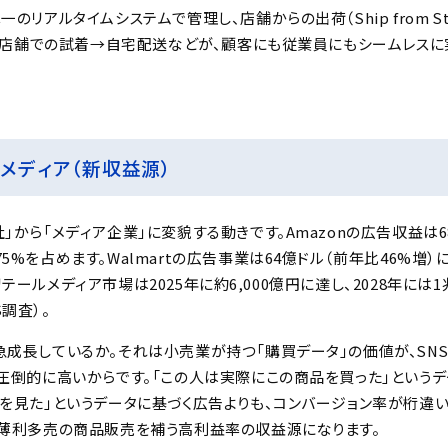
のリアルタイムシステムで管理し、店舗からの出荷（Ship from St
S）、店舗での試着→自宅配送などが、顧客にも従業員にもシームレス
ルメディア（新収益源）
」から「メディア企業」に変貌する動きです。Amazonの広告収益は6
%を占めます。Walmartの広告事業は64億ドル（前年比46%増）
でもリテールメディア市場は2025年に約6,000億円に達し、2028年に
S調査）。
成長しているか。それは小売業が持つ「購買データ」の価値が、SNS
も圧倒的に高いからです。「この人は実際にこの商品を買った」という
ジを見た」というデータに基づく広告よりも、コンバージョン率が桁違
、薄利多売の商品販売を補う高利益率の収益源になります。