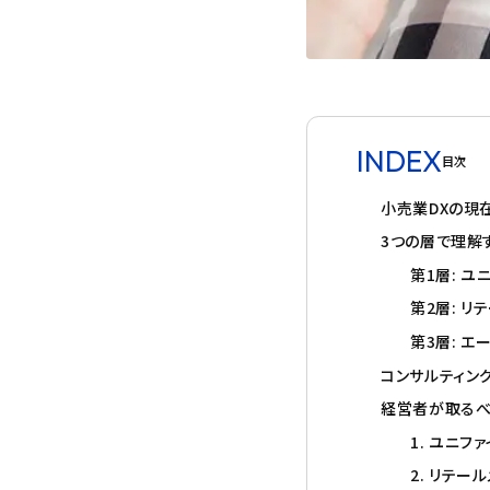
INDEX
目次
小売業DXの現在
3つの層で理解
第1層: ユ
第2層: リ
第3層: エ
コンサルティン
経営者が取るべ
1. ユニ
2. リテ