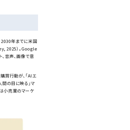
、2030年までに米国
025）。Google
スト、音声、画像で意
。
買行動が、「AIエ
人間の目に映る」マ
れは小売業のマーケ