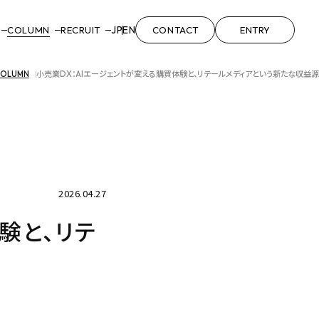
JP
EN
COLUMN
RECRUIT
CONTACT
ENTRY
OLUMN
小売業DX：AIエージェントが変える購買体験と、リテールメディアという新たな収益源
2026.04.27
験と、リテ