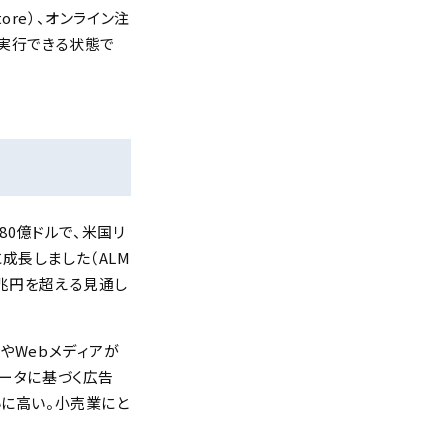
ore）、オンライン注
に実行できる状態で
80億ドルで、米国リ
に成長しました（ALM
は1兆円を超える見通し
やWebメディアが
データに基づく広告
いに高い。小売業にと