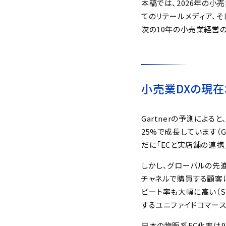
本稿では、2026年の小
てのリテールメディア、そ
次の10年の小売業経営の
小売業DXの現在
Gartnerの予測による
25%で成長しています（G
だに「ECと実店舗の連携
しかし、グローバルの先進
チャネルで購買する顧客は
ピート率も大幅に高い（Sh
するユニファイドコマー
日本の物販系EC化率は9.