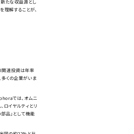
ス、新たな収益源とし
を理解することが、
、AI関連投資は年率
が、多くの企業がいま
horaでは、オムニ
、ロイヤルティとリ
ムの部品」として機能
、米国の約22%と比