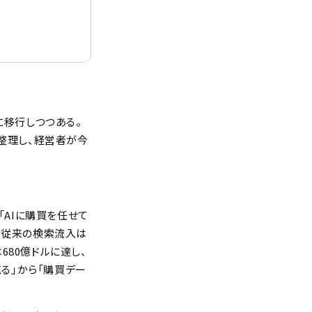
」に移行しつつある。
を整理し、経営者が今
「AIに購買を任せて
%増、従来の検索流入は
収益は680億ドルに達し、
売る」から「購買デー