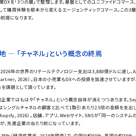
売業DXを「3つの層」で整理します。基盤としてのユニファイドコマー
して購買体験を根本から変えるエージェンティックコマース。この3層
前提になります。
地 ― 「チャネル」という概念の終焉
と、2026年の世界のリテールテクノロジー支出は3,880億ドルに達し
artner, 2026）。日本の小売業もDXへの投資を加速させています
」を課題として語っています。
企業ではもはや「チャネル」という概念自体が消えつつあります。Sep
シングルチャネルの顧客と比べて1取引あたり2.5倍の金額を支出し
opify, 2026）。店舗、アプリ、Webサイト、SNSが「同一のシステ
スが、先進企業の当たり前になっています。
38%（経済産業省, 2024年調査）で、中国の約50%、英国の約30%