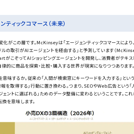
ェンティックコマース（未来）
変化がこの層です。McKinseyは「エージェンティックコマースにより
の取引がAIエージェントを経由する」と予測しています（McKinsey, 2
WalmartがこぞってAIショッピングエージェントを開発し、消費者がテキ
が自律的に商品を探索・比較・購入する世界が現実になりつつあります
意味するか。従来の「人間が検索窓にキーワードを入力する」という購
情報を取得する」行動に置き換わる。つまり、SEOやWeb広告という「
ージェントに選ばれる」ためのデータ整備に変わるということです。こ
転換を意味します。